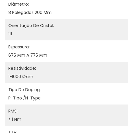
Diâmetro:
8 Polegadas 200 Mm
Orientação De Cristal:
111
Espessura:
675 Μm A 775 Μm
Resistividade:
1-1000 Ω·cm
Tipo De Doping:
P-Tipo /N-Type
RMS:
< 1 Nm
TTV: