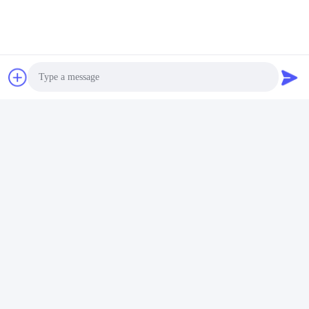
Materiais fotónicos de
LNOI (Nióbio de Lítio
película fina TFLN /
sobre Isolante)
Obtenha o melhor
Obtenha o melhor
TFLT no isolante
Photo
preço
preço
Video Call
Audio Call