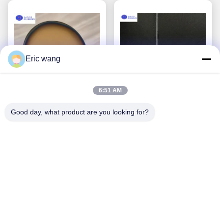
Eric wang
6:51 AM
Good day, what product are you looking for?
Filmes de diamante
Bandeira de cristal
de alta condutividade
YAG em branco
Obtenha o melhor
Obtenha o melhor
térmica para
(Y3Al5O12)
dispositivos de IA, RF e
preço
preço
energia