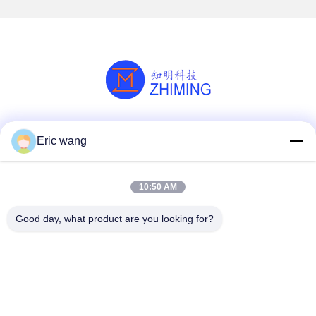
Redes Sociais
Eric wang
10:50 AM
Contato rápido
Good day, what product are you looking for?
Telefone
86--15801942596
E-mail
Eric-wang@sapphire-substrate.com