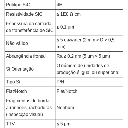
Politipo SiC
4H
Resistividade SiC
≥ 1E8 Ω·cm
Espessura da camada
≥ 0,1 μm
de transferência de SiC
≤ 5 ea/wafer (2 mm > D > 0,5
Não válido
mm)
Abrangência frontal
Ra ≤ 0,2 nm (5 μm × 5 μm)
O número de unidades de
Si Orientação
produção é igual ou superior a:
Tipo Si
P/N
Flat/Notch
Flat/Notch
Fragmentos de borda,
arranhões, rachaduras
Nenhum
(inspecção visual)
TTV
≤ 5 μm