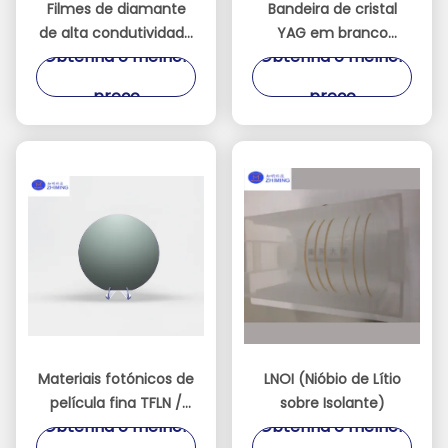
Filmes de diamante
Bandeira de cristal
de alta condutividade
YAG em branco
Obtenha o melhor
Obtenha o melhor
térmica para
(Y3Al5O12)
dispositivos de IA, RF e
preço
preço
energia
Materiais fotónicos de
LNOI (Nióbio de Lítio
película fina TFLN /
sobre Isolante)
Obtenha o melhor
Obtenha o melhor
TFLT no isolante