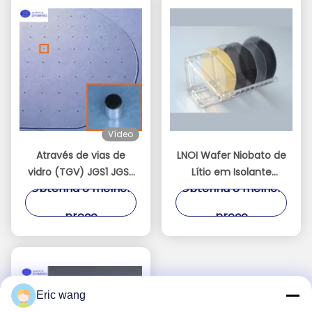
Vídeo
Através de vias de
LNOI Wafer Niobato de
vidro (TGV) JGS1 JGS2
Lítio em Isolante
Obtenha o melhor
Obtenha o melhor
Safir BF33 Quartz
2/3/4/6/8 Polegadas
Dimensões
Substrato LN​
preço
preço
personalizáveis
Espessura pode ser
até 100 μm
Eric wang