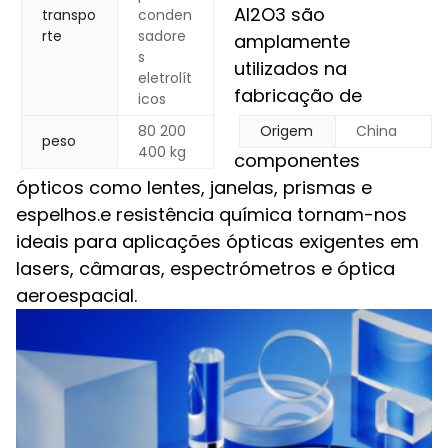
Al2O3 são
transpo
conden
rte
sadore
amplamente
s
utilizados na
eletrolít
fabricação de
icos
80 200
Origem
China
peso
400 kg
componentes
ópticos como lentes, janelas, prismas e
espelhos.e resistência química tornam-nos
ideais para aplicações ópticas exigentes em
lasers, câmaras, espectrómetros e óptica
aeroespacial.