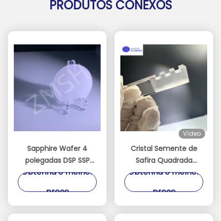
PRODUTOS CONEXOS
Vídeo
Sapphire Wafer 4
Cristal Semente de
polegadas DSP SSP
Safira Quadrada
Obtenha o melhor
Obtenha o melhor
0001 C Plano Aceitar
Orientado com
Custom Axis
Precisão para
preço
preço
monocristalino Al2O3
Crescimento de
Cristal