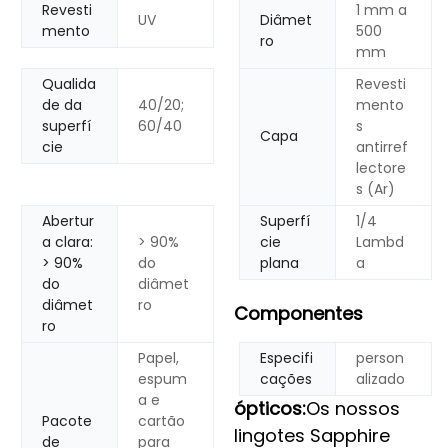
Revesti
1 mm a
UV
Diâmet
mento
500
ro
mm
Qualida
Revesti
de da
40/20;
mento
superfí
60/40
s
Capa
cie
antirref
lectore
s (Ar)
Abertur
Superfí
1/4
a clara:
> 90%
cie
Lambd
> 90%
do
plana
a
do
diâmet
diâmet
ro
Componentes
ro
Papel,
Especifi
person
espum
cações
alizado
a e
ópticos:
Os nossos
Pacote
cartão
lingotes Sapphire
de
para