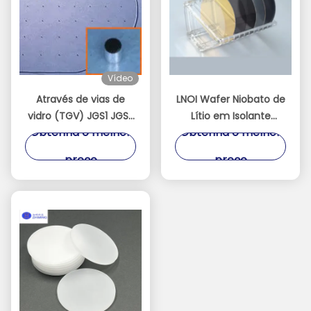
Vídeo
Através de vias de
LNOI Wafer Niobato de
vidro (TGV) JGS1 JGS2
Lítio em Isolante
Obtenha o melhor
Obtenha o melhor
Safir BF33 Quartz
2/3/4/6/8 Polegadas
Dimensões
Substrato LN​
preço
preço
personalizáveis
Espessura pode ser
até 100 μm