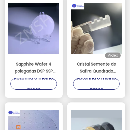
Vídeo
Sapphire Wafer 4
Cristal Semente de
polegadas DSP SSP
Safira Quadrada
Obtenha o melhor
Obtenha o melhor
0001 C Plano Aceitar
Orientado com
Custom Axis
Precisão para
preço
preço
monocristalino Al2O3
Crescimento de
Cristal