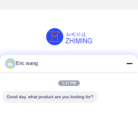
termoparte polida
Redes Sociais
Eric wang
1:17 PM
Contato rápido
Good day, what product are you looking for?
Telefone
86--15801942596
E-mail
Eric-wang@sapphire-substrate.com