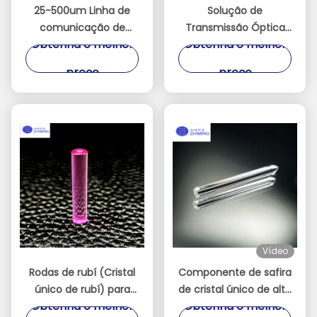
25-500um Linha de
Solução de
comunicação de
Transmissão Óptica
Obtenha o melhor
Obtenha o melhor
cabo de fibra óptica
Resistente a Altas
de safira de fibra de
Temperaturas de Fibra
preço
preço
alumínio de cristal
Óptica de Safira
único Al2O3
Vídeo
Rodas de rubí (Cristal
Componente de safira
único de rubí) para
de cristal único de alta
Obtenha o melhor
Obtenha o melhor
medicina, indústria,
pureza