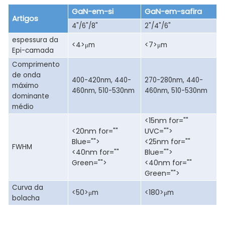
GaN-em-si
GaN-em-safira
Artigos
4"/6"/8"
2"/4"/6"
espessura da
<4>
<7>
μm
μm
Epi-camada
Comprimento
de onda
400-420nm, 440-
270-280nm, 440-
máximo
460nm, 510-530nm
460nm, 510-530nm
dominante
médio
<15nm for=""
<20nm for=""
UVC="">
Blue="">
<25nm for=""
FWHM
<40nm for=""
Blue="">
Green="">
<40nm for=""
Green="">
Curva da
<50>
<180>
μm
μm
bolacha