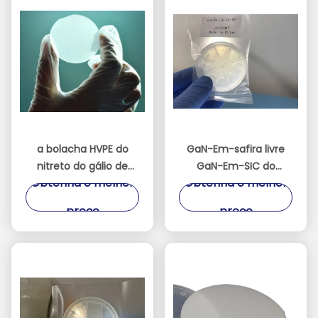
a bolacha HVPE do
GaN-Em-safira livre
nitreto do gálio de
GaN-Em-SIC do
Obtenha o melhor
Obtenha o melhor
5x5/10x10 milímetro
dispositivo de GaN
livra o molde ereto da
Substrates HVPE GaN
preço
preço
microplaqueta
Wafers Powder da
industrial
posição