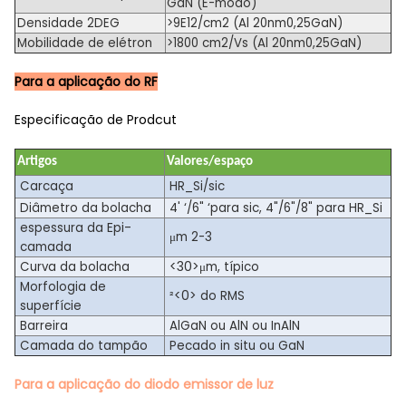
GaN (E-modo)
Densidade 2DEG
>9E12/cm2 (Al 20nm0,25GaN)
Mobilidade de elétron
>1800 cm2/Vs (Al 20nm0,25GaN)
Para a aplicação do RF
Especificação de Prodcut
Artigos
Valores/espaço
Carcaça
HR_Si/sic
Diâmetro da bolacha
4' ‘/6" ‘para sic, 4"/6"/8" para HR_Si
Epi-
espessura da
μm 2-3
camada
<30>
Curva da bolacha
μm, típico
Morfologia de
<0>
²
do
RMS
superfície
Barreira
AlGaN ou AlN ou InAlN
Camada do tampão
Pecado in situ ou GaN
Para a aplicação do diodo emissor de luz