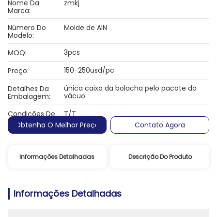
Nome Da
zmkj
Marca:
Número Do
Molde de AlN
Modelo:
3pcs
MOQ:
150-250usd/pc
Preço:
única caixa da bolacha pelo pacote do
Detalhes Da
vácuo
Embalagem:
Condições De
T/T
Pagamento:
Obtenha O Melhor Preço
Contato Agora
Informações Detalhadas
Descrição Do Produto
Informações Detalhadas