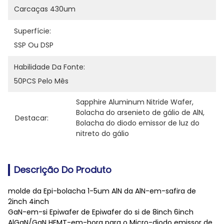
Carcaças 430um
Superfície:
SSP Ou DSP
Habilidade Da Fonte:
50PCS Pelo Mês
Sapphire Aluminum Nitride Wafer
, 
Bolacha do arsenieto de gálio de AlN
, 
Destacar:
Bolacha do diodo emissor de luz do 
nitreto do gálio
Descrição Do Produto
molde da Epi-bolacha 1-5um AlN da AlN-em-safira de
2inch 4inch
GaN-em-si Epiwafer de Epiwafer do si de 8inch 6inch
AlGaN/GaN HEMT-em-hora para o Micro-diodo emissor de