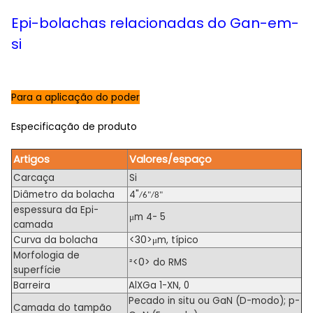
Epi-bolachas relacionadas do Gan-em-
si
Para a aplicação do poder
Especificação de produto
Artigos
Valores/espaço
Carcaça
Si
Diâmetro da bolacha
4"
/6"/8"
espessura da Epi-
μm 4- 5
camada
<30>
Curva da bolacha
μm, típico
Morfologia de
<0>
²
do
RMS
superfície
Barreira
AlXGa 1-XN, 0
Pecado in situ ou GaN (D-modo); p-
Camada do tampão